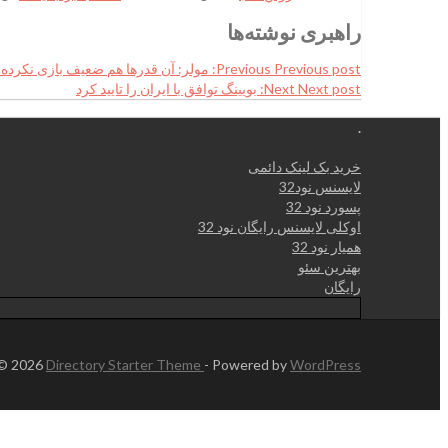
راهبری نوشته‌ها
Previous post:
Previous
مولر: آن قدرها هم ضعیف بازی نکرده 
Next post:
Next
بویینگ توافق با ایران را تایید کرد
.
خرید بک لینک دائمی
لایسنس نود32
پسورد نود 32
اوکلی لایسنس رایگان نود 32
همیار نود 32
بهترین سئو
رایگان
 © 2026
Directory Starter Theme
- Powered by
WordPress