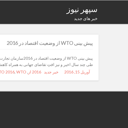
سپهر نیوز
خبر های جدید
پیش بینی WTO از وضعیت اقتصاد در 2016
طی چند سال اخیر و نیز افتِ تقاضای جهانی به همراه کا
آوریل 15, 2016
Posted
Author
خبر جدید
Categories
Tags
2016 از
,
WTO در
,
O 2016
on