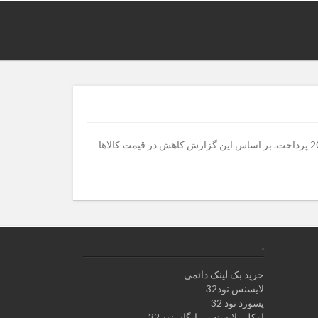
پیش بینی WTO از وضعیت اقتصاد در 2016سازمان تجارت جهانی در تازه ترین گزارش خود به پیش بینی وضعیت تجارت جهانی در سال 2016 پرداخت. بر اساس این گزارش کاهش در قیمت کالاها
.
خرید بک لینک دائمی
لایسنس نود32
پسورد نود 32
اوکلی لایسنس رایگان نود 32