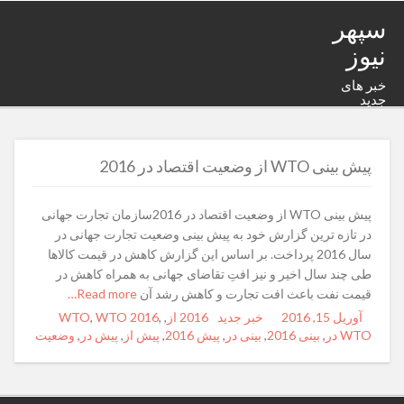
سپهر
نیوز
خبر های
جدید
پیش بینی WTO از وضعیت اقتصاد در 2016
پیش بینی WTO از وضعیت اقتصاد در 2016سازمان تجارت جهانی
در تازه ترین گزارش خود به پیش بینی وضعیت تجارت جهانی در
سال 2016 پرداخت. بر اساس این گزارش کاهش در قیمت کالاها
طی چند سال اخیر و نیز افتِ تقاضای جهانی به همراه کاهش در
قیمت نفت باعث افت تجارت و کاهش رشد آن
Read more…
آوریل 15, 2016
Posted
Author
خبر جدید
Categories
Tags
2016 از
,
,
WTO 2016
,
WTO
on
WTO در
,
بینی 2016
,
بینی در
,
پیش 2016
,
پیش از
,
پیش در
,
وضعیت