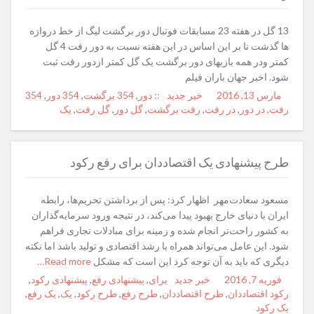
13 گل در هفته 23 مسابقات فوتبال دور برگشت لیگ از خط دروازه
ها گذشت تا بر این اساس در این هفته نسبت به دور رفت 4 گل
کمتر ودر همه بازیهای دور برگشت یک گل کمتر ازدور رفت ثبت
شود. اخبر جهان باران فیلم
مارس 13, 2016
Posted
Author
خبر جدید
Categories
Tags
:: دور
,
354 برگشت
,
354 دور
,
354
on
رفت
,
در دور
,
در رفت
,
رفت برگشت
,
گل دور
,
گل رفت
,
یک
طرح پیشنهادی یک اقتصاددان برای رفع رکود
مسعود سعادت‌مهر اظهار کرد: پس از برداشتن تحریم‌ها، رابطه
ایران با دنیای خارج بهبود پیدا می‌کند، در نتیجه ورود سرمایه‌گذاران
به کشور راحت‌تر انجام شده و زمینه برای مبادلات تجاری فراهم
شود. این عامل می‌تواند همراه با رشد اقتصادی و تولید باشد اما نکته
دیگری که باید به آن توجه کرد این است که مشکل
Read more…
فوریه 7, 2016
Posted
Author
خبر جدید
Categories
برای
Tags
,
پیشنهادی رفع
,
پیشنهادی رکود
,
on
رکود اقتصاددان
,
طرح اقتصاددان
,
طرح رفع
,
طرح رکود
,
یک
,
یک رفع
,
یک رکود