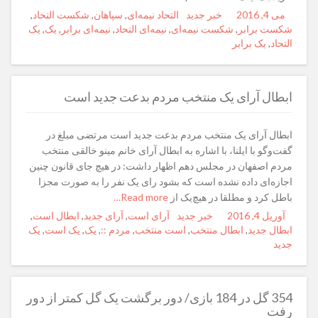
می 4, 2016
Posted
Author
خبر جدید
Categories
Tags
التحاد نیمه‌ای
,
سپاهان
,
شکست التحاد
,
on
شکست برابر
,
شکست نیمه‌ای
,
نیمه‌ای التحاد
,
نیمه‌ای برابر
,
یک
,
یک
التحاد
,
یک برابر
ابطال آرای یک منتخب مردم بدعت‌ جدید است
ابطال آرای یک منتخب مردم بدعت‌ جدید است مرتضی مبلغ در
گفت‌و‌گو با ایلنا، با اشاره به ابطال آرای خانم مینو خالقی منتخب
مردم اصفهان در مجلس دهم اظهار داشت: در هیچ جای قانون چنین
اجازه‌ای داده نشده است که بشود رای یک نفر را به صورت مجزا
باطل کرد و مطلقا در هیچ‌یک از
Read more…
آوریل 4, 2016
Posted
Author
خبر جدید
Categories
Tags
آرای است
,
آرای جدید
,
ابطال است
,
on
ابطال جدید
,
ابطال منتخب
,
است منتخب
,
مردم ::
,
یک
,
یک است
,
یک
جدید
354 گل در 184 بازی/ دور برگشت یک گل کمتر از دور
رفت