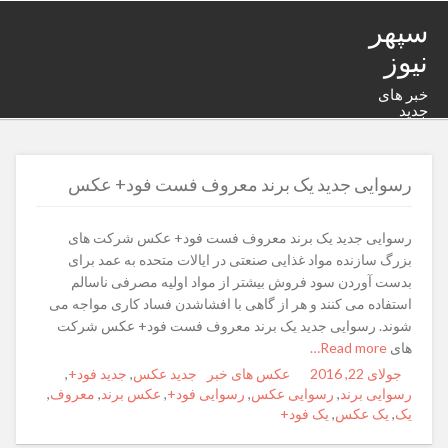
سپهر
نیوز
خبر های
جدید
رسوایی جدید یک برند معروف فست فود+ عکس
رسوایی جدید یک برند معروف فست فود+ عکس شرکت های
بزرگ سازنده مواد غذایی صنعتی در ایالات متحده به عمد برای
بدست آوردن سود فروش بیشتر از مواد اولیه مصرفی ناسالم
استفاده می کنند و هر از گاهی با افشاشدن فساد کاری مواجه می
شوند. رسوایی جدید یک برند معروف فست فود+ عکس شرکت
های
Read more…
جولای 22, 2016
Posted
Author
Categories
عکس های خبر
Tags
جدید عکس‌
,
جدید فود+
,
on
رسوایی برند
,
رسوایی عکس
,
رسوایی فود+
,
عکس برند
,
معروف
,
یک
,
یک عکس
,
یک فود+