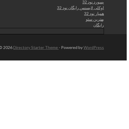
پسورد نود 32
اوکلی لایسنس رایگان نود 32
همیار نود 32
بهترین سئو
رایگان
 © 2026
Directory Starter Theme
- Powered by
WordPress