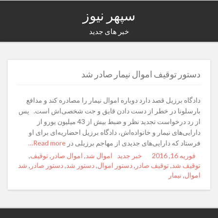
سپهر نیوز
خبر های جدید
دستور توقیف اموال نیمار صادر شد
دادگاه برزیل قصد دارد دوباره اموال نیمار را مصادره کند و مدافع
بارسلونا در خطر از دست دادن قایق و جت شخصی‌اش است. پس
از رد درخواست تجدید نظر و ضبط بیش از 43 میلیون یورو از
دارایی‌های نیمار و خانواده‌اش، دادگاه برزیل احضاریه‌ای برای او
فرستاد که دارایی‌های جدیدی از مهاجم برزیلی در
Read more…
فوریه 16, 2016
Posted
Author
خبر جدید
Categories
Tags
اموال شد
,
اموال صادر
,
توقیف
,
on
توقیف شد
,
توقیف صادر
,
دستور اموال
,
دستور شد
,
دستور صادر
,
شد
اموال
,
نیمار