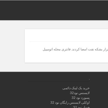
.
خرید بک لینک دائمی
لایسنس نود32
پسورد نود 32
اوکلی لایسنس رایگان نود 32
همیار نود 32