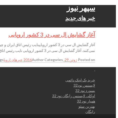
سپهر نیوز
خبر های جدید
آغاز گشایش ال‌ سی در 3 کشور اروپایی
آغاز گشایش ال‌ سی در 3 کشور اروپایینایب رئی
نمی‌کنند. آغاز گشایش ال‌ سی در 3 کشور اروپایی نایب رئیس اتاق ایران و چین گفت: شرکت‌ها می‌توانند در
Posted on
ژوئن 29, 2016
Categories
Author
خبرهای اروپا
gs
.
خرید بک لینک دائمی
لایسنس نود32
پسورد نود 32
اوکلی لایسنس رایگان نود 32
همیار نود 32
بهترین سئو
رایگان