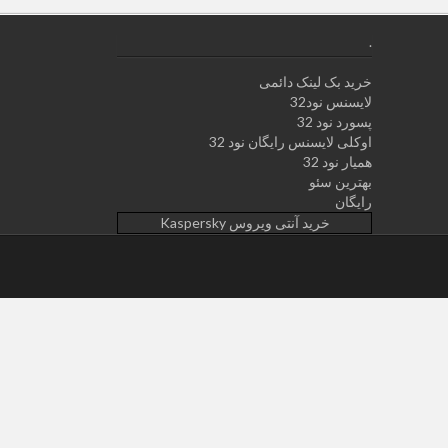
.
خرید بک لینک دائمی
لایسنس نود32
پسورد نود 32
اوکلی لایسنس رایگان نود 32
همیار نود 32
بهترین سئو
رایگان
خرید آنتی ویروس Kaspersky