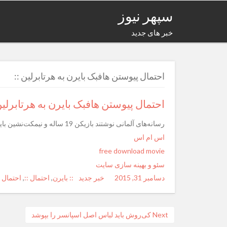
سپهر نیوز
خبر های جدید
احتمال پیوستن هافبک بایرن به هرتابرلین ::
احتمال پیوستن هافبک بایرن به هرتابرلین 
رسانه‌های آلمانی نوشتند بازیکن 19 ساله و نیمکت‌نشین بایرن در ماه ژانویه راهی برلین خواهد شد.
اس ام اس
free download movie
سئو و بهینه سازی سایت
دسامبر 31, 2015
Posted
Author
خبر جدید
Categories
Tags
:: بایرن
,
احتمال ::
,
احتمال 
on
راهبری
Next
Next
کی‌روش باید لباس‌ اصل اسپانسر را بپوشد
post: