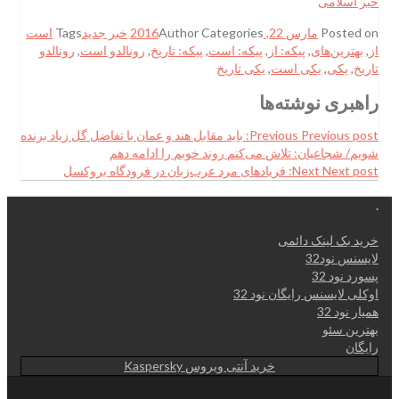
خبر اسلامی
Posted on
مارس 22, 2016
Categories
Author
خبر جدید
Tags
است
از
,
بهترین‌های
,
پیکه: از
,
پیکه: است
,
پیکه: تاریخ
,
رونالدو است
,
رونالدو
تاریخ
,
یکی
,
یکی است
,
یکی تاریخ
راهبری نوشته‌ها
Previous post:
Previous
باید مقابل هند و عمان با تفاضل گل زیاد برنده
شویم/ شجاعیان: تلاش می‌کنم روند خوبم را ادامه دهم
Next post:
Next
فریادهای مرد عرب‌زبان در فرودگاه‌ بروکسل
.
خرید بک لینک دائمی
لایسنس نود32
پسورد نود 32
اوکلی لایسنس رایگان نود 32
همیار نود 32
بهترین سئو
رایگان
خرید آنتی ویروس Kaspersky