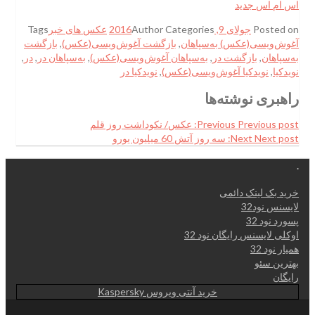
اس ام اس جدید
Posted on
جولای 9, 2016
Categories
Author
عکس های خبر
Tags
آغوش‌ویسی(عکس) به‌سپاهان
,
بازگشت آغوش‌ویسی(عکس)
,
بازگشت
به‌سپاهان
,
بازگشت در
,
به‌سپاهان آغوش‌ویسی(عکس)
,
به‌سپاهان در
,
در
,
نویدکیا
,
نویدکیا آغوش‌ویسی(عکس)
,
نویدکیا در
راهبری نوشته‌ها
Previous post:
Previous
عکس/ نکوداشت روز قلم
Next post:
Next
سه روز آتش 60 ميليون يورو
.
خرید بک لینک دائمی
لایسنس نود32
پسورد نود 32
اوکلی لایسنس رایگان نود 32
همیار نود 32
بهترین سئو
رایگان
خرید آنتی ویروس Kaspersky