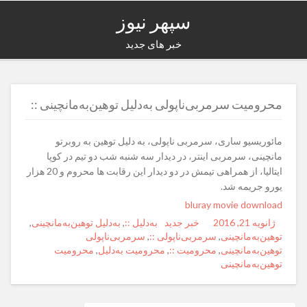
سپهر نیوز
خبر های جدید
محرومیت سرمربی‌ناپولی به‌دلیل توهین‌به‌مانچینی ::
مائوریسیو ساری، سرمربی ناپولی، به دلیل توهین به روبرتو
مانچینی، سرمربی اینتر، در دیدار سه شنبه ‏شب دو تیم در کوپا
ایتالیا، از همراهی تیمش در دو دیدار این رقابت ها محروم و 20 هزار
یورو جریمه ‏شد.‏
bluray movie download
ژانویه 21, 2016
Posted
Author
خبر جدید
Categories
Tags
به‌دلیل ::
,
به‌دلیل توهین‌به‌مانچینی
,
on
توهین‌به‌مانچینی
,
سرمربی‌ناپولی ::
,
سرمربی‌ناپولی
توهین‌به‌مانچینی
,
محرومیت ::
,
محرومیت به‌دلیل
,
محرومیت
توهین‌به‌مانچینی