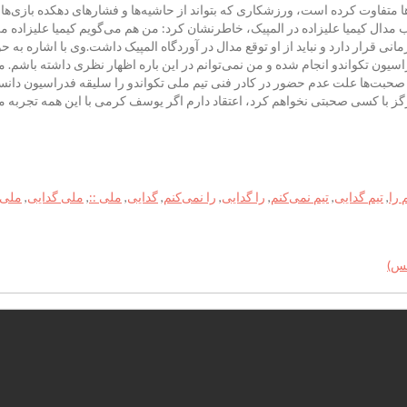
ت‌ها متفاوت کرده است، ورزشکاری که بتواند از حاشیه‌ها و فشارهای دهکده بازی‌
یمیا علیزاده در المپیک، خاطرنشان کرد: من هم می‌گویم کیمیا علیزاده می‌توا
انی قرار دارد و نباید از او توقع مدال در آوردگاه المپیک داشت.وی با اشاره به 
سیون تکواندو انجام شده و من نمی‌توانم در این باره اظهار نظری داشته باشم. مین
ت‌ها علت عدم حضور در کادر فنی تیم ملی تکواندو را سلیقه فدراسیون دانست 
ز با کسی صحبتی نخواهم کرد، اعتقاد دارم اگر یوسف کرمی با این همه تجربه مورد
 را
,
تیم گدایی
,
تیم نمی‌کنم
,
را گدایی
,
را نمی‌کنم
,
گدایی
,
ملی ::
,
ملی گدایی
,
ملی 
کس)