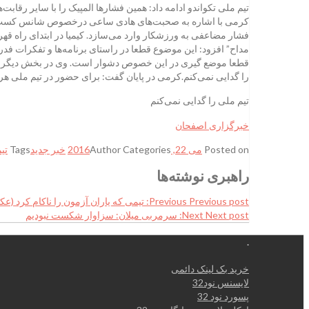
تیم ملی تکواندو ادامه داد: همین فشارها المپیک را با سایر رقاب
کرمی با اشاره به صحبت‌های هادی ساعی درخصوص شانس کسب مدال ک
فشار مضاعفی به ورزشکار وارد می‌سازد. کیمیا در ابتدای راه قهرم
مداح” افزود: این موضوع قطعا در راستای برنامه‌ها و تفکرات فدرا
قطعا موضع گیری در این خصوص دشوار است. وی در بخش دیگر صحب
را گدایی نمی‌کنم.کرمی در پایان گفت: برای حضور در تیم ملی هرگ
تیم ملی را گدایی نمی‌کنم
خبرگزاری اصفحان
Posted on
می 22, 2016
Categories
Author
خبر جدید
Tags
تیم
راهبری نوشته‌ها
Previous post:
Previous
تیمی که یاران آزمون را ناکام کرد (ع
Next post:
Next
سرمربی میلان: سزاوار شکست نبودیم
.
خرید بک لینک دائمی
لایسنس نود32
پسورد نود 32