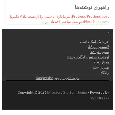
راهبری نوشته‌ها
Previous post:
Previous
بنزما بازی با سیتی را از دست داد؟(عکس)
Next post:
Next
دو بمب ساعتی اقتصاد ایران
.
خرید بک لینک دائمی
لایسنس نود32
پسورد نود 32
اوکلی لایسنس رایگان نود 32
همیار نود 32
بهترین سئو
رایگان
خرید آنتی ویروس Kaspersky
Copyright © 2026
Directory Starter Theme
- Powered by
.
WordPress