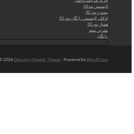
خرید بک لینک دائمی
لایسنس نود32
پسورد نود 32
اوکلی لایسنس رایگان نود 32
همیار نود 32
بهترین سئو
رایگان
 © 2026
Directory Starter Theme
- Powered by
WordPress