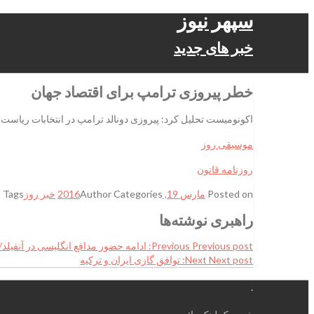
سپهر نیوز
خبر های جدید
خطر پیروزی ترامپ برای اقتصاد جهان
اکونومیست تحلیل کرد: پیروزی دونالد ترامپ در انتخابات ریاست 
موسیقی روز
روزنامه قانون
Posted on
مارس 19, 2016
Categories
Author
خبر روز
Tags
ب
راهبری نوشته‌ها
Previous post:
Previous
ادامه حضور مدافع انگلیسی در آنفیلد/ ک
Next post:
Next
توافق گازی ایران و ترکیه
.