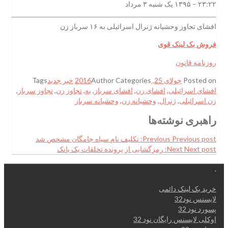
۲۳:۲۲ – ۱۳۹۵ یک شنبه ۳ مرداد
افشای تجاوز وحشیانه ژنرال اسرائیلی به ۱۶ سرباز زن
فروش بک لینک قوی
روزنامه قانون
Posted on
جولای 25, 2016
Categories
Author
خبر جدید
Tags
افشای اسرائیلی
,
افشای زن
,
افشای سرباز
,
به
,
تجاوز زن
,
تجاوز سرباز
,
زن اسرائیلی
,
ژنرال
,
وحشیانه زن
,
وحشیانه سرباز
راهبری نوشته‌ها
Previous post:
Previous
تکلیف نام سیاه جامگان مشخص شد
Next post:
Next
رمزگشايی از پرونده تخلفات یک بانک
.
خرید بک لینک دائمی
لایسنس نود32
پسورد نود 32
اوکلی لایسنس رایگان نود 32