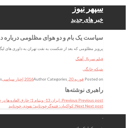
سپهر نیوز
خبر های جدید
سیاست یک بام و دو هوای مظلومی درباره د
پرویز مظلومی که بعد از شکست به نفت تهران به داوری های لیگ تاخ
فیلم سریال آهنگ
شبکه خانگی
Posted on
فوریه 20, 2016
Categories
Author
اخبار سیاسی
s
راهبری نوشته‌ها
Previous post:
Previous
ایران 13- ویتنام 1؛ خارق العاده ها در فینال ::
Next post:
Next
کواکبیان: فتنه‌گرخودتانید؛ نفوذی خودتانید
.