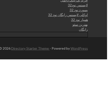
خرید بک لینک دائمی
لایسنس نود32
پسورد نود 32
اوکلی لایسنس رایگان نود 32
همیار نود 32
بهترین سئو
رایگان
 © 2026
Directory Starter Theme
- Powered by
WordPress