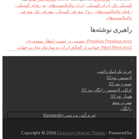
المپیکی تک
,
ایران المپیکی
,
ایران والیبالیست‌های
,
به
,
رقبای المپیکی
,
رقبای والیبالیست‌های
,
ریو؛/
,
معرفی المپیکی
,
معرفی تک
,
معرفی
والیبالیست‌های
راهبری نوشته‌ها
Previous post:
Previous
حسینی در لیست انتظار منصوریان
Next post:
Next
حمایت از الحالق ایران به سازمان تجارت جهانی
.
خرید بک لینک دائمی
لایسنس نود32
پسورد نود 32
اوکلی لایسنس رایگان نود 32
همیار نود 32
بهترین سئو
رایگان
خرید آنتی ویروس Kaspersky
Copyright © 2026
Directory Starter Theme
- Powered by