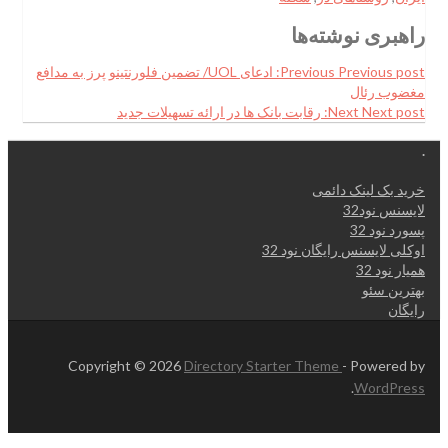
راهبری نوشته‌ها
Previous post:
Previous
ادعای UOL/ تضمین فلورنتینو پرز به مدافع
مغضوب رئال
Next post:
Next
رقابت بانک‌ ها در ارائه تسهیلات جدید
.
خرید بک لینک دائمی
لایسنس نود32
پسورد نود 32
اوکلی لایسنس رایگان نود 32
همیار نود 32
بهترین سئو
رایگان
Copyright © 2026
Directory Starter Theme
- Powered by
.
WordPress