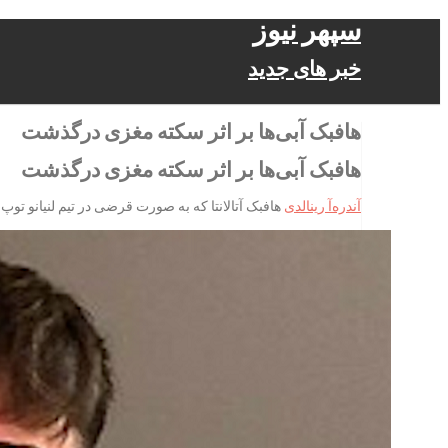
سپهر نیوز
خبر های جدید
هافبک آبی‌ها بر اثر سکته مغزی درگذشت
هافبک آبی‌ها بر اثر سکته مغزی درگذشت
آندره‌آ رینالدی
هافبک آتالانتا که به صورت قرضی در تیم لنیانو تو