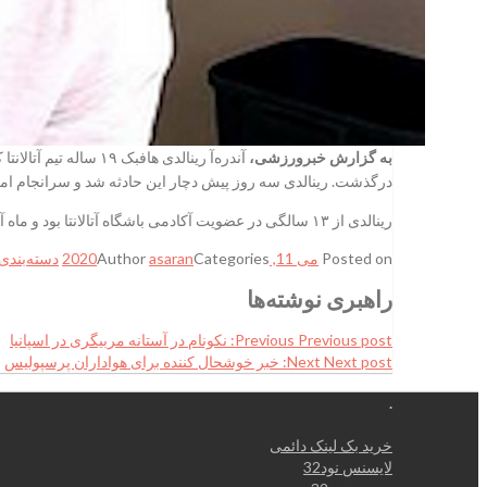
به گزارش خبرورزشی،
آندره‌آ رینالدی ها
درگذشت. رینالدی سه روز پیش دچار این حادثه شد و سرانجام امر
رینالدی از ۱۳ سالگی در عضویت آکادمی باشگاه آتالانتا بود و ماه آینده ۲۰ ساله می‌شد. او همراه با تیم زیر ۱۷ ساله‌های آتالانتا در لیگ و سوپرجام نوجوانان ایتالیا به مقام قهرمانی رسیده بود.
Posted on
می 11, 2020
Categories
asaran
Author
دسته‌بندی
راهبری نوشته‌ها
Previous post:
Previous
نکونام در آستانه مربیگری در اسپانیا
Next post:
Next
خبر خوشحال کننده برای هواداران پرسپولیس
.
خرید بک لینک دائمی
لایسنس نود32