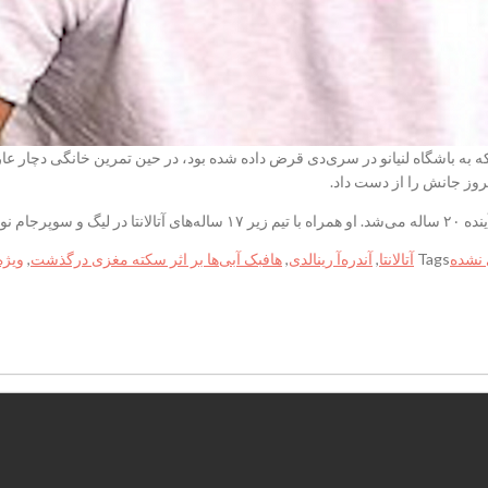
فبک ۱۹ ساله تیم آتالانتا که به باشگاه لنیانو در سری‌دی قرض داده شده بود، در حین تمرین خ
وز جانش را از دست داد.
 نشده
Tags
آتالانتا
,
آندره‌آ رینالدی
,
هافبک آبی‌ها بر اثر سکته مغزی درگذشت
,
ویژه