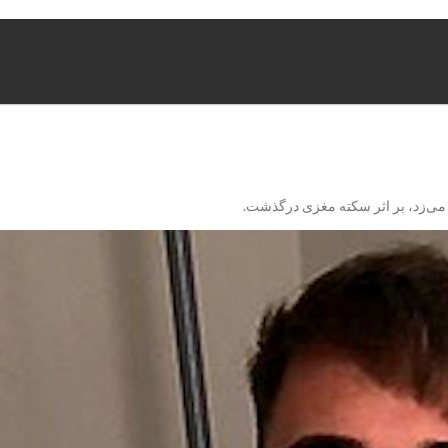
پ می‌زد، بر اثر سکته مغزی درگذشت.