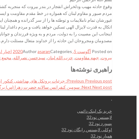
وقوع حادثه مهیب ودلخراش انفجار در بندر بیروت که منجربه کشته
مردم صبور و مقاوم لبنان که همواره در خط مقدم مقاومت و ایستادگ
غیورشان تمام ناملایمات و توطئه ها را از سر گذرانده و همچنان ا
اتکال به قدرت لایزال الهی تسکین خواهد یافت و مردم داغدار لبنان
اینجانب این مصیبت را به دولت، مردم و به ویژه فرزندان و جوانان
مصدومان ومجروحان این حادثه را از خداوند متعال مسئلت دارم.
Posted on
آگوست 5, 2020
Categories
asaran
Author
اخبار ا
بیروت
,
جبهه مقاومت
,
حزب الله لبنان
,
سیدحسن نصرالله
,
مجمع 
راهبری نوشته‌ها
Previous post:
Previous
جزئیات پروتکل های بهداشتی کنکور 
Next post:
Next
سومین کنفرانس سالانه حضرت زهرا (س) برگ
.
خرید بک لینک دائمی
لایسنس نود32
پسورد نود 32
اوکلی لایسنس رایگان نود 32
همیار نود 32