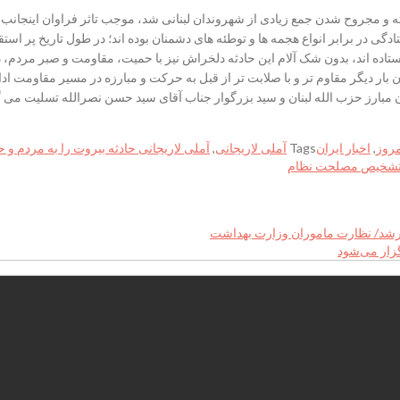
 و مجروح شدن جمع زیادی از شهروندان لبنانی شد، موجب تاثر فراوان اینجانب گ
ی در برابر انواع هجمه ها و توطئه های دشمنان بوده اند؛ در طول تاریخ پر استقا
یستاده اند، بدون شک آلام این حادثه دلخراش نیز با حمیت، مقاومت و صبر مردم، 
 بار دیگر مقاوم تر و با صلابت تر از قبل به حرکت و مبارزه در مسیر مقاومت ادام
 مبارز حزب الله لبنان و سید بزرگوار جناب آقای سید حسن نصرالله تسلیت می گویم
مروز
,
اخبار ایران
Tags
آملی لاریجانی
,
آملی لاریجانی حادثه بیروت را به مردم و 
تشخیص مصلحت نظام
ارشد/ نظارت ماموران وزارت بهداشت
زار می‌شود