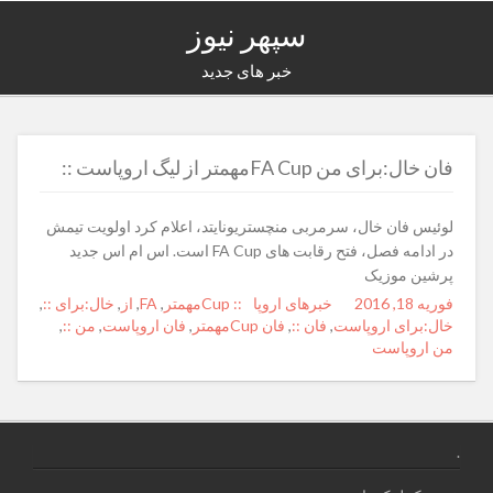
سپهر نیوز
خبر های جدید
فان خال:برای من FA Cupمهمتر از لیگ اروپاست ::
لوئیس فان خال، سرمربی منچستریونایتد، اعلام کرد اولویت تیمش
در ادامه فصل، فتح رقابت های ‏FA ‎Cup‏ است.‏ اس ام اس جدید
پرشین موزیک
فوریه 18, 2016
Posted
Author
Categories
خبرهای اروپا
:: Cupمهمتر
Tags
,
FA
,
از
,
خال:برای ::
,
on
خال:برای اروپاست
,
فان ::
,
فان Cupمهمتر
,
فان اروپاست
,
من ::
,
من اروپاست
.