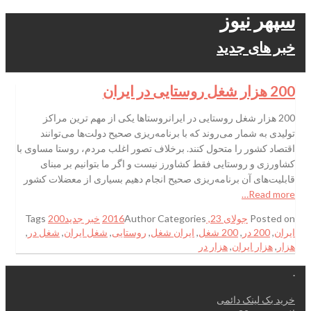
سپهر نیوز
خبر های جدید
200 هزار شغل روستایی در ایران
200 هزار شغل روستایی در ایرانروستاها یکی از مهم ترین مراکز
تولیدی به شمار می‌روند که با برنامه‌ریزی صحیح دولت‌ها می‌توانند
اقتصاد کشور را متحول کنند. برخلاف تصور اغلب مردم، روستا مساوی با
کشاورزی و روستایی فقط کشاورز نیست و اگر ما بتوانیم بر مبنای
قابلیت‌های آن برنامه‌ریزی صحیح انجام دهیم بسیاری از معضلات کشور
Read more…
Posted on
جولای 23, 2016
Categories
Author
خبر جدید
200
Tags
ایران
,
200 در
,
200 شغل
,
ایران شغل
,
روستایی
,
شغل ایران
,
شغل در
,
هزار
,
هزار ایران
,
هزار در
.
خرید بک لینک دائمی