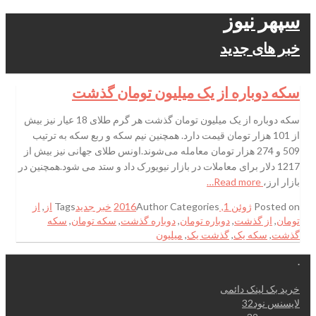
سپهر نیوز
خبر های جدید
سکه دوباره از یک میلیون تومان گذشت
سکه دوباره از یک میلیون تومان گذشت هر گرم طلای 18 عیار نیز بیش
از 101 هزار تومان قیمت دارد. همچنین نیم سکه و ربع سکه به ترتیب
509 و 274 هزار تومان معامله می‌شوند.اونس طلای جهانی نیز بیش از
1217 دلار برای معاملات در بازار نیویورک داد و ستد می شود.همچنین در
بازار ارز،
Read more…
Posted on
ژوئن 1, 2016
Categories
Author
خبر جدید
Tags
از
,
از
تومان
,
از گذشت
,
دوباره تومان
,
دوباره گذشت
,
سکه تومان
,
سکه
گذشت
,
سکه یک
,
گذشت یک
,
میلیون
.
خرید بک لینک دائمی
لایسنس نود32