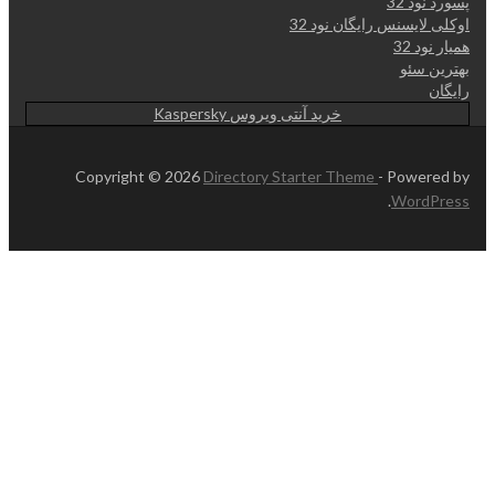
پسورد نود 32
اوکلی لایسنس رایگان نود 32
همیار نود 32
بهترین سئو
رایگان
خرید آنتی ویروس Kaspersky
Copyright © 2026
Directory Starter Theme
- Powered by
.
WordPress