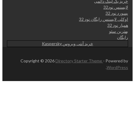
خرید بک لینک دائمی
لایسنس نود32
پسورد نود 32
اوکلی لایسنس رایگان نود 32
همیار نود 32
بهترین سئو
رایگان
خرید آنتی ویروس Kaspersky
Copyright © 2026
Directory Starter Theme
- Powered by
.
WordPress