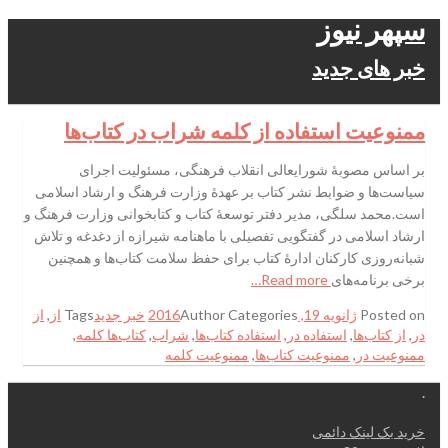
سپهر نیوز
خبر های جدید
ممنوعیت استفاده از کلمه شراب در کتاب‌ها
بر اساس مصوبۀ شورایعالی انقلاب فرهنگی، مسئولیت اجرای
سیاست‌ها و ضوابط نشر کتاب بر عهدۀ وزارت فرهنگ و ارشاد اسلامی
است.محمد سلگی، مدیر دفتر توسعۀ کتاب و کتابخوانی وزارت فرهنگ و
ارشاد اسلامی در گفتگویی تفصیلی با ماهنامه شیرازه از دغدغه و تلاش
شبانه‌روزی کارکنان ادارۀ کتاب برای حفظ سلامت کتاب‌ها و همچنین
برخی برنامه‌های
Read more…
Posted on
ژانویه 19, 2016
Categories
Author
خبر جدید
Tags
از
,
از
در
,
از کتاب‌ها
,
استفاده در
,
استفاده کتاب‌ها
,
شراب
,
کتاب‌ها کلمه
,
ممنوعیت در
,
ممنوعیت کتاب‌ها
,
ممنوعیت کلمه
.
خرید بک لینک دائمی