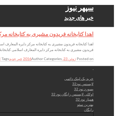
سپهر نیوز
خبر های جدید
اهدا کتابخانه فریدون مشیری به کتابخانه مر
فریدون مشیری به کتابخانه مرکز دایره المعارف اسلامی کتابخانۀ اختصاصی 
Posted on
ژوئن 23, 2016
Categories
Author
خبر جدید
Tags
ا
.
خرید بک لینک دائمی
لایسنس نود32
پسورد نود 32
اوکلی لایسنس رایگان نود 32
همیار نود 32
بهترین سئو
رایگان