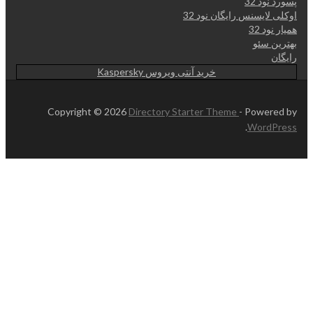
پسورد نود 32
اوکلی لایسنس رایگان نود 32
همیار نود 32
بهترین سئو
رایگان
خرید آنتی ویروس Kaspersky
Copyright © 2026
Directory Starter Theme
- Powered by
.
WordPress