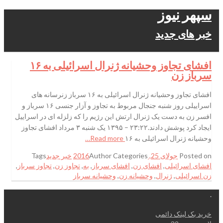
سپهر نیوز
خبر های جدید
افشای تجاوز وحشیانه ژنرال اسرائیلی به ۱۶
سرباز زن
افشای تجاوز وحشیانه ژنرال اسرائیلی به ۱۶ سرباز زنرسانه های
اسراییلی روز شنبه جنجال مربوط به تجاوز و آزار جنسی ۱۶ سرباز و
افسر زن به دست یک ژنرال ارتش این رژیم را که زلزله ای در اسراییل
ایجاد کرد پوشش دادند.۲۳:۲۲ – ۱۳۹۵ یک شنبه ۳ مرداد افشای تجاوز
وحشیانه ژنرال اسرائیلی به ۱۶
Read more…
Posted on
جولای 25, 2016
Categories
Author
خبر جدید
Tags
افشای اسرائیلی
,
افشای زن
,
افشای سرباز
,
به
,
تجاوز زن
,
تجاوز سرباز
,
زن اسرائیلی
,
ژنرال
,
وحشیانه زن
,
وحشیانه سرباز
.
خرید بک لینک دائمی