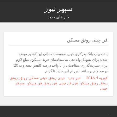
سپهر نیوز
خبر های جدید
فن چینی رونق مسکن
با تصویب بانک مرکزی چین، موسسات مالی این کشور موظف
شدند برای تسهیل وام‌دهی به متقاضیان خرید مسکن، مبلغ لازم
برای سپرده‌گذاری متقاضیان را 5 واحد درصد کاهش دهند و به 20
درصد وام برسانند. اس ام اس جدید تلگرام
فوریه 4, 2016
Posted
Author
خبر جدید
Categories
Tags
چینی رونق
,
چینی مسکن
,
رونق
,
رونق
on
رونق
,
رونق مسکن
,
فن
,
فن چینی
,
فن رونق
,
فن مسکن
,
مسکن
چینی
.