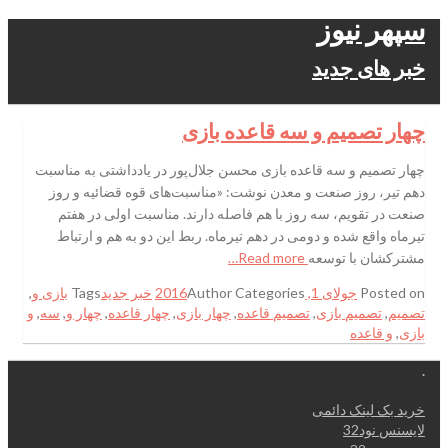
سپهر نیوز
خبر های جدید
چهار تصمیم و سه قاعده بازی
چهار تصمیم و سه قاعده بازی محسن جلال‌پور در یادداشتی به مناسبت
دهم تیر، روز صنعت و معدن نوشت: «مناسبت‌های قوه قضائیه و روز
صنعت در تقویم، سه روز با هم فاصله دارند. مناسبت اولی در هفتم
تیرماه واقع شده و دومی در دهم تیرماه. ربط این دو به هم و ارتباط
مشترکشان با توسعه
Read more…
Posted on
جولای 1, 2016
Categories
Author
خبر جدید
Tags
بازی و
,
تصمیم
,
تصمیم بازی
,
تصمیم قاعده
,
چهار بازی
,
چهار قاعده
,
چهار و
,
سه
,
و
بازی
,
و قاعده
.
خرید بک لینک دائمی
لایسنس نود32