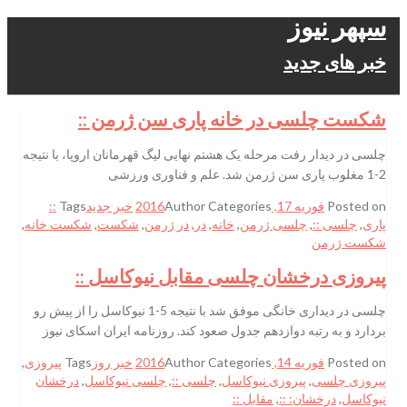
سپهر نیوز
خبر های جدید
شکست چلسی در خانه پاری سن ژرمن ::
چلسی در دیدار رفت مرحله یک هشتم نهایی لیگ قهرمانان اروپا، با نتیجه
2-1 مغلوب پاری سن ژرمن شد. علم و فناوری ورزشی
Posted on
فوریه 17, 2016
Categories
Author
خبر جدید
Tags
::
پاری
,
چلسی ::
,
چلسی ژرمن
,
خانه
,
در
,
در ژرمن
,
شکست
,
شکست خانه
,
شکست ژرمن
پیروزی درخشان چلسی مقابل نیوکاسل ::
چلسی در دیداری خانگی موفق شد با نتیجه 5-1 نیوکاسل را از پیش رو
بردارد و به رتبه دوازدهم جدول صعود کند. روزنامه ایران اسکای نیوز
Posted on
فوریه 14, 2016
Categories
Author
خبر روز
Tags
پیروزی
,
پیروزی چلسی
,
پیروزی نیوکاسل
,
چلسی ::
,
چلسی نیوکاسل
,
درخشان
نیوکاسل
,
درخشان: ::
,
مقابل ::