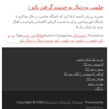
چلسی به دنبال به خدمت گرفتن پاتو ::
نشریه برزیلی لانسه ادعا کرد که باشگاه چلسی در حال مذاکره با
باشگاه کورینتیانس برای به خدمت ‏گرفتن الکساندر پاتو است.‏ آهنگ
جدید بک لینک رنک 8
Posted on
ژانویه 15, 2016
Categories
Author
خبر جدید
Tags
به
,
به
پاتو
,
چلسی ::
,
چلسی به
,
چلسی پاتو
,
خدمت
,
دنبال ::
,
دنبال پاتو
.
خرید بک لینک دائمی
لایسنس نود32
پسورد نود 32
اوکلی لایسنس رایگان نود 32
همیار نود 32
بهترین سئو
رایگان
Copyright © 2026
Directory Starter Theme
- Powered by
.
WordPress