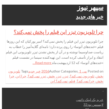
سپهر نیوز
خبر های جدید
چرا تلویزیون تیزر این فیلم را پخش نمی‌کند؟
چرا تلویزیون تیزر این فیلم را پخش نمی‌کند؟ امیر پورکیان که این روزها
فیلم «خنده‌های آتوسا» را روی پرده دارد؛ نامه‌ای گلایه‌آمیز را خطاب به
ریاست صداوسیما نوشته و در آن از پخش نشدن تیزر تلویزیونی این فیلم
انتقاد و ابراز تأسف کرده است. این تهیه‌کننده سینما در نشست فیلم
«خنده‌های آتوسا» که 12 اردیبهشت‌ماه
Read more…
Posted on
می 1, 2016
Categories
Author
خبر جدید
Tags
تلویزیون
پخش
,
تلویزیون نمی‌کند؟
,
تیزر
,
تیزر پخش
,
تیزر نمی‌کند؟
,
چرا این
,
چرا
پخش
,
چرا نمی‌کند؟
,
فیلم
,
نمی‌کند؟ این
.
خرید بک لینک دائمی
لایسنس نود32