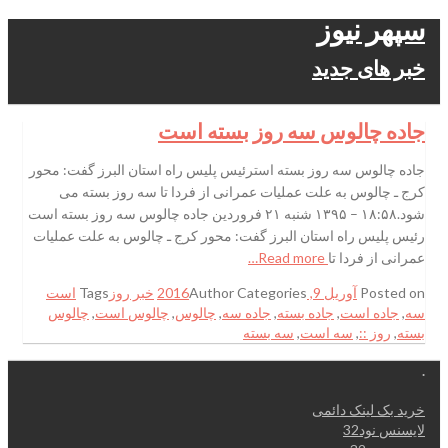
سپهر نیوز
خبر های جدید
جاده چالوس سه روز بسته است
جاده چالوس سه روز بسته استرئیس پلیس راه استان البرز گفت: محور
کرج ـ چالوس به علت عملیات عمرانی از فردا تا سه روز بسته می
شود.۱۸:۵۸ – ۱۳۹۵ شنبه ۲۱ فروردین جاده چالوس سه روز بسته است
رئیس پلیس راه استان البرز گفت: محور کرج ـ چالوس به علت عملیات
عمرانی از فردا تا
Read more…
Posted on
آوریل 9, 2016
Categories
Author
خبر روز
Tags
است
سه
,
جاده است
,
جاده بسته
,
جاده سه
,
چالوس
,
چالوس است
,
چالوس
بسته
,
روز ::
,
سه است
,
سه بسته
.
خرید بک لینک دائمی
لایسنس نود32