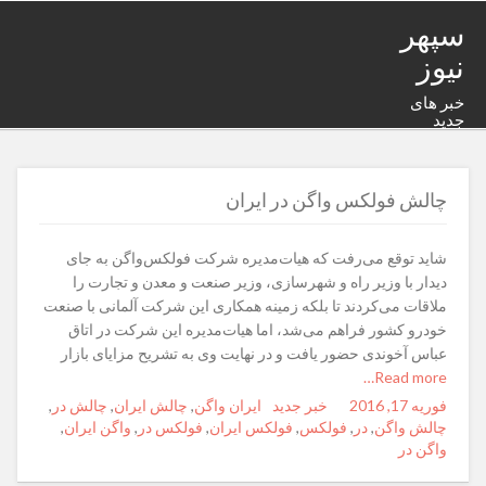
سپهر
نیوز
خبر های
جدید
چالش فولکس واگن در ایران
شاید توقع می‌رفت که هیات‌مدیره شرکت فولکس‌واگن به جای
دیدار با وزیر راه و شهرسازی، وزیر صنعت و معدن و تجارت را
ملاقات می‌کردند تا بلکه زمینه همکاری این شرکت آلمانی با صنعت
خودرو کشور فراهم می‌شد، اما هیات‌مدیره این شرکت در اتاق
عباس آخوندی حضور یافت و در نهایت وی به تشریح مزایای بازار
Read more…
فوریه 17, 2016
Posted
Author
خبر جدید
Categories
Tags
ایران واگن
,
چالش ایران
,
چالش در
,
on
چالش واگن
,
در
,
فولکس
,
فولکس ایران
,
فولکس در
,
واگن ایران
,
واگن در