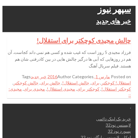
سپهر نیوز
خبر های جدید
چالش مجیدی کوچکتر برای استقلال!
فرزاد مجیدی 5 روز است که غیب شده و کسی هم نمی داند کجاست. آن
هم در روزهایی که آبی ها درگیر چالش هایی در بین کادرفنی شان هم
هستند. فیلم سریال آهنگ
Posted on
مارس 1, 2016
Categories
Author
خبر جدید
Tags
استقلال! کوچکتر
,
برای
,
چالش استقلال!
,
چالش برای
,
چالش کوچکتر
,
کوچکتر استقلال!
,
کوچکتر برای
,
مجیدی استقلال!
,
مجیدی برای
,
مجیدی:
::
.
خرید بک لینک دائمی
لایسنس نود32
پسورد نود 32
اوکلی لایسنس رایگان نود 32