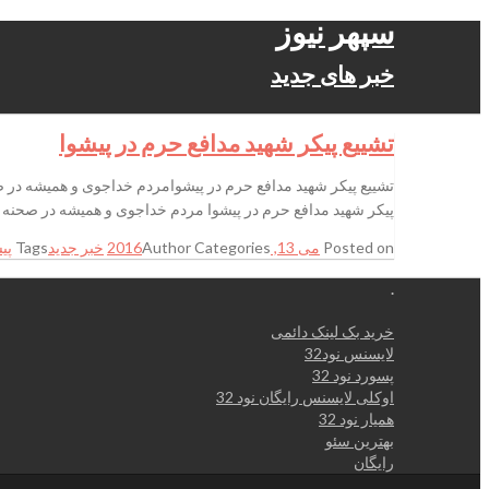
سپهر نیوز
خبر های جدید
تشییع پیکر شهید مدافع حرم در پیشوا
پیکر شهید مدافع حرم در پیشوا مردم خداجوی و همیشه در صحنه 
Posted on
می 13, 2016
Categories
Author
خبر جدید
Tags
پی
.
خرید بک لینک دائمی
لایسنس نود32
پسورد نود 32
اوکلی لایسنس رایگان نود 32
همیار نود 32
بهترین سئو
رایگان