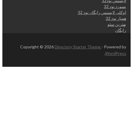
لایسنس نود32
پسورد نود 32
اوکلی لایسنس رایگان نود 32
همیار نود 32
بهترین سئو
رایگان
Copyright © 2026
Directory Starter Theme
- Powered by
.
WordPress