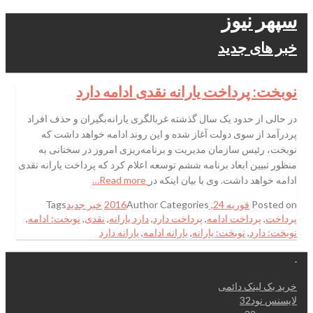
سپهر نیوز
خبر های جدید
نوبخت: پرداخت یارانه نقدی ادامه دارد
در حالی از حدود یک سال گذشته غربالگری یارانه‌بگیران و حذف افراد
پردرآمد از سوی دولت آغاز شده و این روند ادامه خواهد داشت که
نوبخت، رئیس سازمان مدیریت و برنامه‌ریزی امروز در سخنانی به
منظور تبیین ابعاد برنامه ششم توسعه اعلام کرد که پرداخت یارانه نقدی
ادامه خواهد داشت. وی با بیان اینکه در
Read more…
Posted on
فوریه 24, 2016
Categories
Author
خبر جدید
Tags
پرداخت
,
پرداخت ادامه
,
پرداخت دارد
,
دارد یارانه
,
نقدی
,
نوبخت: ادامه
,
نوبخت: دارد
,
نوبخت: یارانه
,
یارانه ادامه
,
یارانه دارد
.
خرید بک لینک دائمی
لایسنس نود32