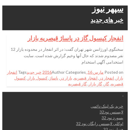
سپهر نیوز
خبر های جدید
انفجار کپسول گاز در پاساژ قیصریه بازار
سخنگوی اورژانس شهر تهران گفت:‌ در اثر انفجار در محدوده بازار 12
نفر مصدوم شدند که حال آنها وخیم گزارش شده است. سایت
استخدامی آگهی استخدام
Posted on
مارس 16, 2016
Categories
Author
خبر جدید
Tags
انفجار
بازار
,
انفجار در
,
انفجار قیصریه
,
بازار در
,
پاساژ
,
کپسول بازار
,
کپسول
قیصریه
,
گاز
,
گاز بازار
,
گاز قیصریه
.
خرید بک لینک دائمی
لایسنس نود32
پسورد نود 32
اوکلی لایسنس رایگان نود 32
همیار نود 32