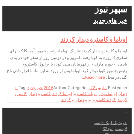
سپهر نیوز
خبر های جدید
اوباما و کاسترو دیدار کردند
اوباما و کاسترو دیدار کردند «باراک اوباما» رئیس‌جمهور آمریکا که برای
سفری 3 روزه به کوبا رفته، امروز و در دومین روز از سفر خود در بنای
یادمان «خوزه مارتی» از قهرمانان ملی کوبا، با «رائول کاسترو»
رئیس‌جمهور کوبا دیدار کرد. اوباما پس از ورود به این بنا، با قرار دادن تاج
گلی در محل
Read more…
Posted on
مارس 22, 2016
Categories
Author
خبر جدید
Tags
::
دیدار
,
اوباما دیدار
,
اوباما کاسترو
,
اوباما کردند
,
کاسترو دیدار
,
کاسترو
کردند
,
کردند کاسترو
,
و
,
و دیدار
,
و کردند
.
خرید بک لینک دائمی
لایسنس نود32