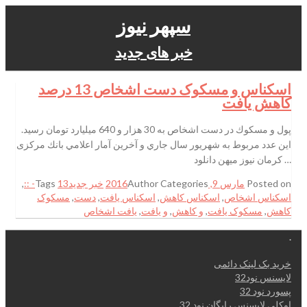
سپهر نیوز
خبر های جدید
اسكناس و مسكوک دست اشخاص 13 درصد
كاهش يافت
پول و مسكوك در دست اشخاص به 30 هزار و 640 ميليارد تومان رسيد.
اين عدد مربوط به شهريور سال جاري و آخرين آمار اعلامي بانك مركزی
… کرمان نیوز میهن دانلود
Posted on
مارس 9, 2016
Categories
Author
خبر جدید
13- ::
Tags
,
اسكناس اشخاص
,
اسكناس كاهش
,
اسكناس يافت
,
دست
,
مسكوک
كاهش
,
مسكوک يافت
,
و كاهش
,
و يافت
,
يافت اشخاص
.
خرید بک لینک دائمی
لایسنس نود32
پسورد نود 32
اوکلی لایسنس رایگان نود 32