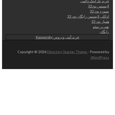
خرید بک لینک دائمی
لایسنس نود32
پسورد نود 32
اوکلی لایسنس رایگان نود 32
همیار نود 32
بهترین سئو
رایگان
خرید آنتی ویروس Kaspersky
Copyright © 2026
Directory Starter Theme
- Powered by
.
WordPress