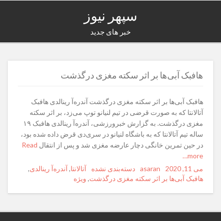
سپهر نیوز
خبر های جدید
هافبک آبی‌ها بر اثر سکته مغزی درگذشت
هافبک آبی‌ها بر اثر سکته مغزی درگذشت آندره‌آ رینالدی هافبک
آتالانتا که به صورت قرضی در تیم لنیانو توپ می‌زد، بر اثر سکته
مغزی درگذشت. به گزارش خبرورزشی، آندره‌آ رینالدی هافبک ۱۹
ساله تیم آتالانتا که به باشگاه لنیانو در سری‌دی قرض داده شده بود،
در حین تمرین خانگی دچار عارضه مغزی شد و پس از انتقال
Read
more…
می 11, 2020
Posted
asaran
Author
Categories
دسته‌بندی نشده
Tags
آتالانتا
,
آندره‌آ رینالدی
,
on
هافبک آبی‌ها بر اثر سکته مغزی درگذشت
,
ویژه