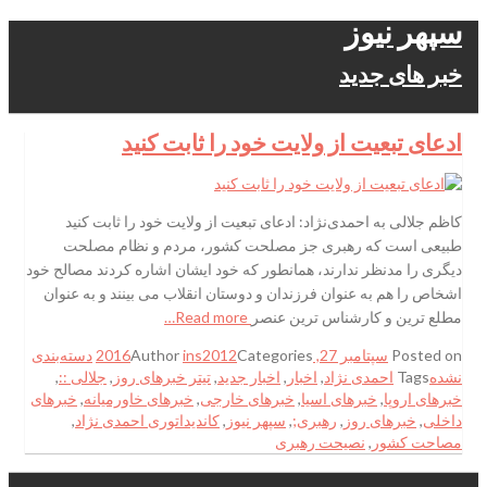
سپهر نیوز
خبر های جدید
ادعای تبعیت از ولایت خود را ثابت کنید
کاظم جلالی به احمدی‌نژاد: ادعای تبعیت از ولایت خود را ثابت کنید
طبیعی است که رهبری جز مصلحت کشور، مردم و نظام مصلحت
دیگری را مدنظر ندارند، همانطور که خود ایشان اشاره کردند مصالح خود
اشخاص را هم به عنوان فرزندان و دوستان انقلاب می بینند و به عنوان
مطلع ترین و کارشناس ترین عنصر
Read more…
Posted on
سپتامبر 27, 2016
Categories
ins2012
Author
دسته‌بندی
نشده
Tags
احمدی نژاد
,
اخبار
,
اخبار جدید
,
تیتر خبرهای روز
,
جلالی ::
,
خبرهای اروپا
,
خبرهای اسیا
,
خبرهای خارجی
,
خبرهای خاورمیانه
,
خبرهای
داخلی
,
خبرهای روز
,
رهبری;
,
سپهر نیوز
,
کاندیداتوری احمدی نژاد
,
مصاحت کشور
,
نصیحت رهبری
.