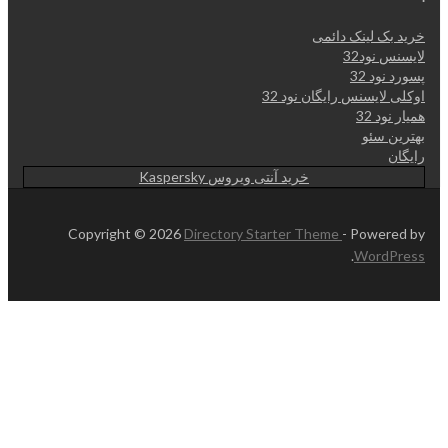
خرید بک لینک دائمی
لایسنس نود32
پسورد نود 32
اوکلی لایسنس رایگان نود 32
همیار نود 32
بهترین سئو
رایگان
خرید آنتی ویروس Kaspersky
Copyright © 2026
Directory Starter Theme
- Powered by
.
WordPress