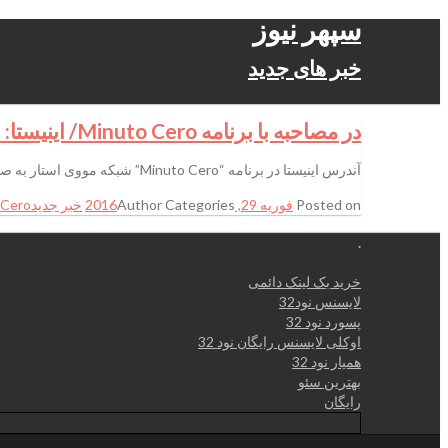
سپهر نیوز
خبر های جدید
در مصاحبه با برنامه Minuto Cero/ اینیستا: علاقه‌ای به صحبت در مورد رونالدو ندارم
آندرس اینیستا در برنامه “Minuto Cero” شبکه مووی استار به صحبت در مورد بارسلونا پرداخت اما حاضر نشد در مورد رئال مادرید و رونالدو اظهارنظر کند. خبرگذاری اصفحان
Posted on
فوریه 29, 2016
Categories
Author
خبر جدید
Cero/
.
خرید بک لینک دائمی
لایسنس نود32
پسورد نود 32
اوکلی لایسنس رایگان نود 32
همیار نود 32
بهترین سئو
رایگان