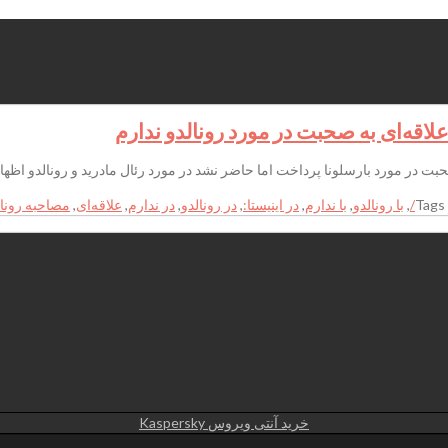
Tags
,
با رونالدو
,
با ندارم
,
در اینیستا:
,
در رونالدو
,
در ندارم
,
علاقه‌ای
,
مصاحبه رونال
خرید آنتی ویروس Kaspersky