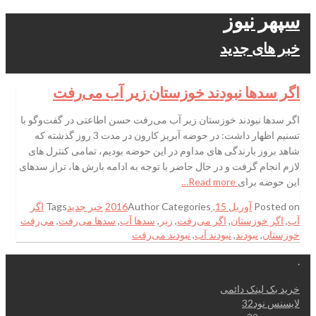
سپهر نیوز
خبر های جدید
اگر سدها نبودند خوزستان زیر آب می‌رفت
اگر سدها نبودند خوزستان زیر آب می‌رفت حسن اطاعتی در گفت‌وگو با
تسنیم اظهار داشت: در حوضه آبریز کارون در مدت 3 روز گذشته که
شاهد بروز بارندگی های مداوم در این حوضه بودیم، تمامی کنترل های
لازم انجام گرفت و در حال حاضر با توجه به ادامه بارش ها، تراز سدهای
این حوضه برای
Read more…
Posted on
آوریل 15, 2016
Categories
Author
خبر جدید
Tags
اگر
آب
,
اگر خوزستان
,
اگر می‌رفت
,
زیر
,
سدها آب
,
سدها می‌رفت
,
می‌رفت
خوزستان
,
نبودند
,
نبودند آب
,
نبودند می‌رفت
.
خرید بک لینک دائمی
لایسنس نود32