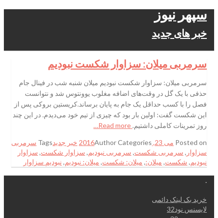
سپهر نیوز
خبر های جدید
سرمربی میلان: سزاوار شکست نبودیم
سرمربی میلان: سزاوار شکست نبودیم میلان شنبه شب در فینال جام
حذفی با یک گل در وقت‌های اضافه مغلوب یوونتوس شد و نتوانست
فصل را با کسب حداقل یک جام به پایان برساند.کریستین بروکی پس از
این شکست گفت: اولین بار بود که چیزی از تیم خود می‌دیدم. در این چند
روز تمرینات کاملی داشتیم.
Read more…
Posted on
می 23, 2016
Categories
Author
خبر جدید
Tags
سرمربی
سزاوار
,
سرمربی شکست
,
سرمربی نبودیم
,
سزاوار شکست
,
سزاوار
نبودیم
,
شکست
,
میلان:
,
میلان: شکست
,
میلان: نبودیم
,
نبودیم سزاوار
.
خرید بک لینک دائمی
لایسنس نود32