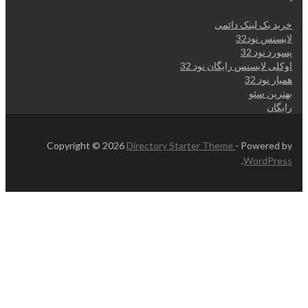
خرید بک لینک دائمی
لایسنس نود32
پسورد نود 32
اوکلی لایسنس رایگان نود 32
همیار نود 32
بهترین سئو
رایگان
Copyright © 2026
Directory Starter Theme
- Powered by
.
WordPress