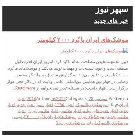
سپهر نیوز
خبر های جدید
موشک‌های‌ ایران با بُرد ۲۰۰۰ کیلومتر
دبیر مجمع تشخیص مصلحت نظام تاکید کرد: امروز ایران قدرت اول
منطقه است و خود، تسلیحات و مهمات تولید می‌کند و موشک‌های ما بُرد
۲۰۰۰ کیلومتر را دقیق می‌زند. به گزارش مشرق، سرلشکر محسن
رضایی در چهارمین همایش بین‌المللی علمی ولایت که در تالار فجر اهواز
برگزار شد، اظهار داشت: در مسئله غدیر نمی‌خواهم از
Read more…
Posted on
سپتامبر 23, 2016
Categories
ins2012
Author
اخبار
ایران
Tags
; موشکهای بالستیک
,
اخبار ۱۳۹۵
,
اخبار اسیا
,
اخبار جدبد
,
اخبار
جدید
,
اخبار حدید خاورمیانه
,
اخبار نظامی
,
اخبار نظامی ایران
,
اخبار
نظامی جدبد;
,
موشکهای ایران
,
موشک‌های‌ ایران با بُرد ۲۰۰۰ کیلومتر
,
موشکهای بالستیک ایران
,
موشکهای برد بالا
.